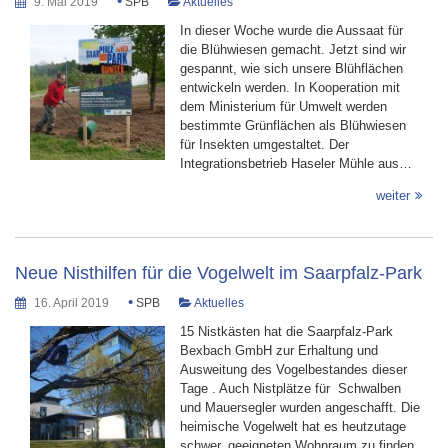
•
9. Mai 2019
SPB
Aktuelles
In dieser Woche wurde die Aussaat für
die Blühwiesen gemacht. Jetzt sind wir
gespannt, wie sich unsere Blühflächen
entwickeln werden. In Kooperation mit
dem Ministerium für Umwelt werden
bestimmte Grünflächen als Blühwiesen
für Insekten umgestaltet. Der
Integrationsbetrieb Haseler Mühle aus…
weiter
Neue Nisthilfen für die Vogelwelt im Saarpfalz-Park
•
16. April 2019
SPB
Aktuelles
15 Nistkästen hat die Saarpfalz-Park
Bexbach GmbH zur Erhaltung und
Ausweitung des Vogelbestandes dieser
Tage . Auch Nistplätze für Schwalben
und Mauersegler wurden angeschafft. Die
heimische Vogelwelt hat es heutzutage
schwer, geeigneten Wohnraum zu finden.