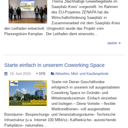
Thema „Nachhaltige Gewerbegebiete im
Saarpfalz-Kreis“ vorgestellt. Im Rahmen
des EU-Projektes ZENAPA hat die
Wirtschaftsförderung Saarpfalz in
Zusammenarbeit mit dem Saarpfalz-Kreis
den Leitfaden entwickelt. Umgesetzt wurde das Projekt vom
Planungsbüro Kernplan. Der Leitfaden dient einerseits…
weiter
Starte einfach in unserem Coworking Space
•
19. Juni 2024
SPB
Aktuelles
,
Miet- und Kaufangebote
Starte mit Deiner Geschäftsidee
erfolgreich in unserem toll ausgestatteten
Coworking Space im Gründer- und
Mittelstandszentrum. Einfach einziehen
und loslegen – Deine Vorteile:– flexible
Mietkonditionen– voll ausgestattete
Büroräume– Besprechungs- und Veranstaltungsräume– Technische
Infrastruktur (u.a. Internet 100 MBit/s)– Kaffeeküche– ausreichende
Parkplätze– naturnahes…