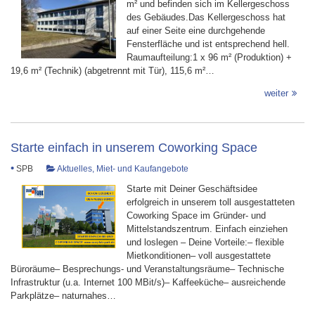
m² und befinden sich im Kellergeschoss
des Gebäudes.Das Kellergeschoss hat
auf einer Seite eine durchgehende
Fensterfläche und ist entsprechend hell.
Raumaufteilung:1 x 96 m² (Produktion) +
19,6 m² (Technik) (abgetrennt mit Tür), 115,6 m²…
weiter
Starte einfach in unserem Coworking Space
•
SPB
Aktuelles
,
Miet- und Kaufangebote
Starte mit Deiner Geschäftsidee
erfolgreich in unserem toll ausgestatteten
Coworking Space im Gründer- und
Mittelstandszentrum. Einfach einziehen
und loslegen – Deine Vorteile:– flexible
Mietkonditionen– voll ausgestattete
Büroräume– Besprechungs- und Veranstaltungsräume– Technische
Infrastruktur (u.a. Internet 100 MBit/s)– Kaffeeküche– ausreichende
Parkplätze– naturnahes…