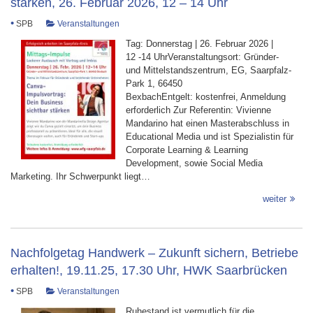
stärken, 26. Februar 2026, 12 – 14 Uhr
•
SPB
Veranstaltungen
Tag: Donnerstag | 26. Februar 2026 |
12 -14 UhrVeranstaltungsort: Gründer-
und Mittelstandszentrum, EG, Saarpfalz-
Park 1, 66450
BexbachEntgelt: kostenfrei, Anmeldung
erforderlich Zur Referentin: Vivienne
Mandarino hat einen Masterabschluss in
Educational Media und ist Spezialistin für
Corporate Learning & Learning
Development, sowie Social Media
Marketing. Ihr Schwerpunkt liegt…
weiter
Nachfolgetag Handwerk – Zukunft sichern, Betriebe
erhalten!, 19.11.25, 17.30 Uhr, HWK Saarbrücken
•
SPB
Veranstaltungen
Ruhestand ist vermutlich für die