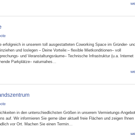
we
e
bote
e erfolgreich in unserem toll ausgestatteten Coworking Space im Gründer- un
nziehen und loslegen – Deine Vorteile:– flexible Mietkonditionen– voll
rechungs- und Veranstaltungsräume– Technische Infrastruktur (u.a. Internet
chende Parkplätze– naturnahes…
we
tandszentrum
bote
chkeiten in den unterschiedlichsten Größen in unserem Vermietungs-Angebot
s auf. Wir informieren Sie gerne über aktuell freie Flächen und zeigen Ihnen 
ndlich vor Ort. Machen Sie einen Termin…
we