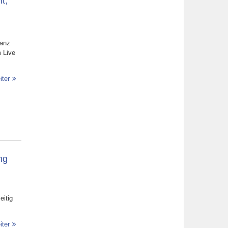
t,
ganz
m Live
iter
ng
eitig
iter