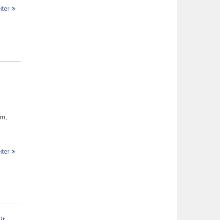
iter
um,
iter