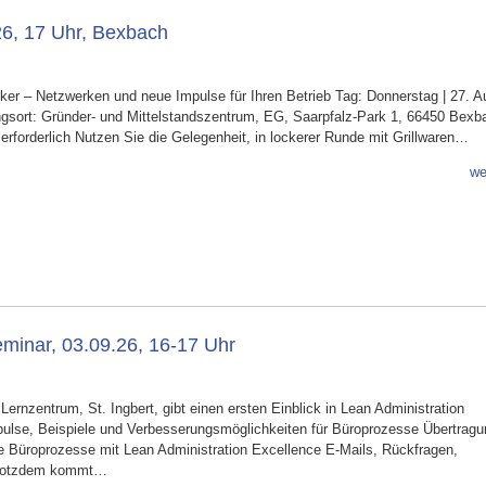
6, 17 Uhr, Bexbach
 – Netzwerken und neue Impulse für Ihren Betrieb Tag: Donnerstag | 27. A
ungsort: Gründer- und Mittelstandszentrum, EG, Saarpfalz-Park 1, 66450 Bexb
erforderlich Nutzen Sie die Gelegenheit, in lockerer Runde mit Grillwaren…
we
minar, 03.09.26, 16-17 Uhr
ernzentrum, St. Ingbert, gibt einen ersten Einblick in Lean Administration
mpulse, Beispiele und Verbesserungsmöglichkeiten für Büroprozesse Übertrag
 Büroprozesse mit Lean Administration Excellence E-Mails, Rückfragen,
trotzdem kommt…