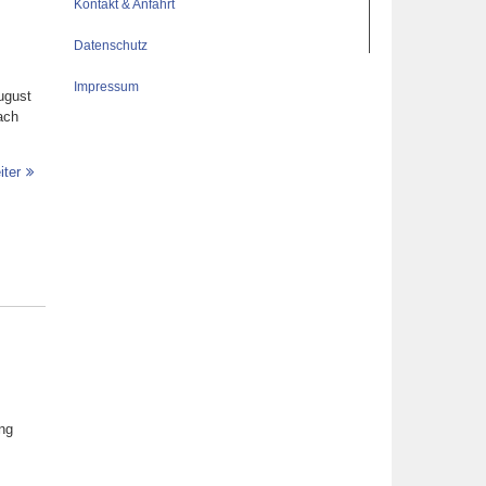
Kontakt & Anfahrt
Datenschutz
Impressum
ugust
ach
iter
ung