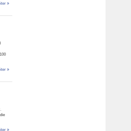
iter
d
 100
iter
.
die
iter