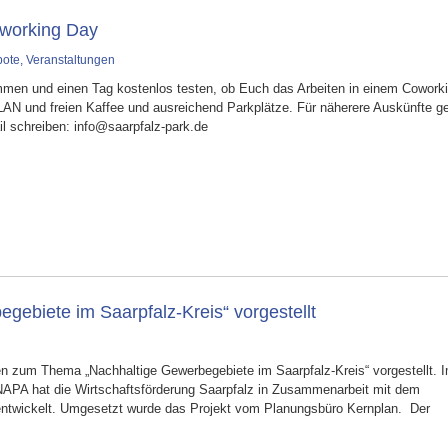
oworking Day
bote
,
Veranstaltungen
ommen und einen Tag kostenlos testen, ob Euch das Arbeiten in einem Cowork
WLAN und freien Kaffee und ausreichend Parkplätze. Für näherere Auskünfte g
l schreiben: info@saarpfalz-park.de
ebiete im Saarpfalz-Kreis“ vorgestellt
en zum Thema „Nachhaltige Gewerbegebiete im Saarpfalz-Kreis“ vorgestellt. 
PA hat die Wirtschaftsförderung Saarpfalz in Zusammenarbeit mit dem
 entwickelt. Umgesetzt wurde das Projekt vom Planungsbüro Kernplan. Der