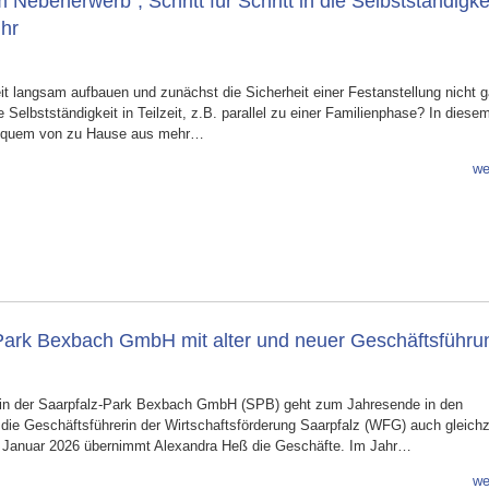
ebenerwerb“, Schritt für Schritt in die Selbstständigkei
hr
eit langsam aufbauen und zunächst die Sicherheit einer Festanstellung nicht 
Selbstständigkeit in Teilzeit, z.B. parallel zu einer Familienphase? In diese
bequem von zu Hause aus mehr…
we
-Park Bexbach GmbH mit alter und neuer Geschäftsführu
rin der Saarpfalz-Park Bexbach GmbH (SPB) geht zum Jahresende in den
ie Geschäftsführerin der Wirtschaftsförderung Saarpfalz (WFG) auch gleichz
b Januar 2026 übernimmt Alexandra Heß die Geschäfte. Im Jahr…
we