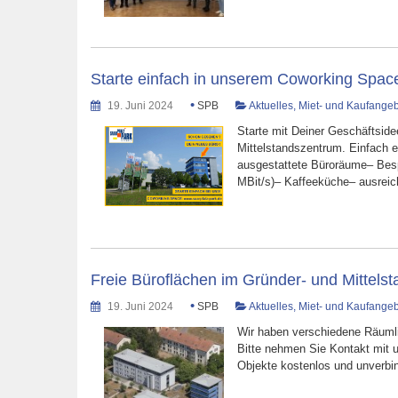
Starte einfach in unserem Coworking Spac
•
19. Juni 2024
SPB
Aktuelles
,
Miet- und Kaufange
Starte mit Deiner Geschäftside
Mittelstandszentrum. Einfach ei
ausgestattete Büroräume– Besp
MBit/s)– Kaffeeküche– ausrei
Freie Büroflächen im Gründer- und Mittels
•
19. Juni 2024
SPB
Aktuelles
,
Miet- und Kaufange
Wir haben verschiedene Räumli
Bitte nehmen Sie Kontakt mit un
Objekte kostenlos und unverbi