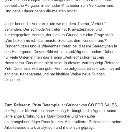
betriebliche Aufgabe, in der jeder Mitarbeiter zum Verkäufer wird.
Und genau davor haben die meisten Angst.
Jeder kennt die Vorurteile, die wir mit dem Thema „Vertrieb“
verbinden. Der schnöde Vertreter mit Krawattennadel und
zurückgegelten Haaren, der sich im Grunde nur eine Frage stellt:
„Wie bekomme ich das meiste Geld aus dem Kunden raus?“
Kundennutzen und -zufriedenheit treten bei diesem Stereotypen in
den Hintergrund. Dieses Bild ist nicht zufällig entstanden. Daher ist
für viele Unternehmen das Thema „Vertrieb“ schon fast ein
Hassthema. Das muss nicht sein! In diesem Vortrag zeigt Referent
Pritu Detemple, wie ein guter Vertrieb aufgebaut ist und wie man auf
ehrliche, transparente und nachhaltige Weise neue Kunden
akquiriert.
Zum Referent:
Pritu Detemple
ist Gründer von GO FOR SALES,
der Agentur für Vertriebsentwicklung.Er bringt in die Agentur seine
jahrelange Erfahrung als Marktforscher und Verkäufer
erklärungsbedürftiger Produkte ein. Als studierter Philosoph ist seine
Arbeitsweise stark analytisch und rhetorisch geprägt.