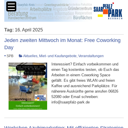
Tag:
16. April 2025
Jeden zweiten Mittwoch im Monat: Free Coworking
Day
•
SPB
Aktuelles
,
Miet- und Kaufangebote
,
Veranstaltungen
Interessiert? Einfach vorbeikommen und
einen Tag kostenlos testen, ob Euch das
Arbeiten in einem Coworking Space
gefällt. Es gibt freies WLAN und freien
Kaffee und ausreichend Parkplätze. Für
näherere Auskünfte gerne anrufen 06826
52080 oder Email schreiben:
info@saarpfalz-park.de
Workshop Azubimarketing: Mit effizienten Strategien